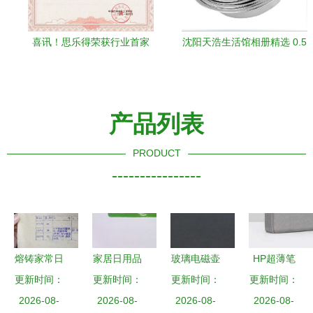
喜讯！思乐得荣获行业首家
沈阳天浩生活馆相册精选 0.5
工业设计中心，日用杂品领
厚反边调料缸，无磁设计，
域再添荣耀
厂家直供日用杂品
产品列表
PRODUCT
----------------
熔铸家常日
家居日用品
玻璃电磁壶
HP超薄笔
用，传承杂
更新时间：
更新时间：
的艺术 如
更新时间：
批发指南
记本电脑与
更新时间：
货新风——
2026-08-
何从点滴提
2026-08-
心然日杂的
2026-08-
2026-08-
日用杂品