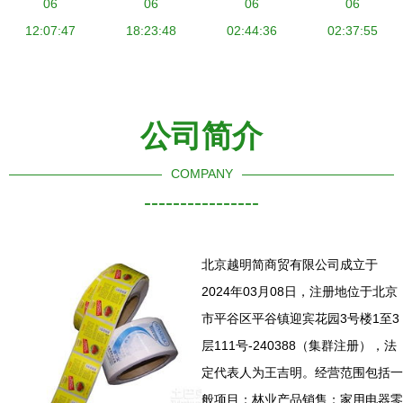
——日用杂
06
靠的硅胶制
06
好划算！
06
星材料
06
品的品质保
12:07:47
品服务商
18:23:48
02:44:36
02:37:55
障与智能服
——日用杂
务
品品牌指南
公司简介
COMPANY
----------------
北京越明简商贸有限公司成立于
2024年03月08日，注册地位于北京
市平谷区平谷镇迎宾花园3号楼1至3
层111号-240388（集群注册），法
定代表人为王吉明。经营范围包括一
般项目：林业产品销售；家用电器零