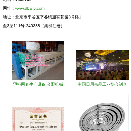
网址：
www.dbwlp.com
地址：北京市平谷区平谷镇迎宾花园3号楼1
至3层111号-240388（集群注册）
塑料网套生产设备 金盟机械
中国日用杂品工业协会制伞
的匠心科技，赋能日用杂品
专业委员会年会圆满落幕 聚
行业新未来
智笃行，撑起伞业高质量发
展新天地