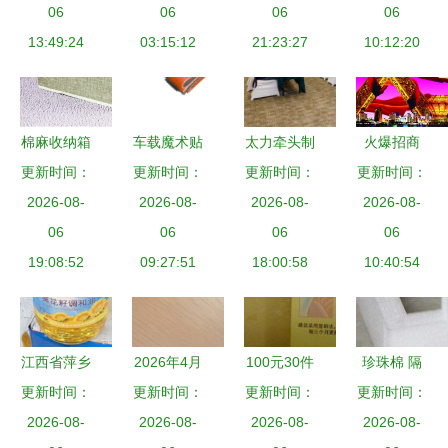
温州市日用
06
升生活品质
06
耐高温茶具
06
生活中的巧
06
杂品公司发
13:49:24
03:15:12
选购推荐
21:23:27
10:12:20
妙搭配
展巡礼
棉麻收纳箱
车载魔术贴
太力牵头制
火爆招商
日用杂品中
更新时间：
杂物固定绑
更新时间：
定《日用真
更新时间：
日用杂品行
更新时间：
的自然美学
2026-08-
带 解锁后
2026-08-
空吸盘类产
2026-08-
业的黄金机
2026-08-
与实用智慧
06
备箱空间，
06
品通用技术
06
06
遇
19:08:52
有格有效
09:27:51
要求》国家
18:00:58
10:40:54
标准 日用
杂品行业的
新里程碑
江西省萍乡
2026年4月
100元30件
珍珠棉 隔
市隆盛昌商
更新时间：
更新｜如何
更新时间：
日用品，杂
更新时间：
热与日用杂
更新时间：
贸公司网站
2026-08-
选择一家可
2026-08-
七杂八一堆
2026-08-
品的全能明
2026-08-