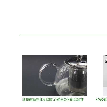
玻璃电磁壶批发指南 心然日杂的耐高温茶
HP超
具选购推荐