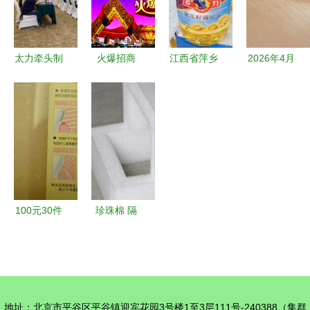
太力牵头制
火爆招商
江西省萍乡
2026年4月
定《日用真
日用杂品行
市隆盛昌商
更新｜如何
空吸盘类产
业的黄金机
贸公司网站
选择一家可
品通用技术
遇
——日用杂
靠的硅胶制
要求》国家
品的品质保
品服务商
标准 日用
障与智能服
——日用杂
杂品行业的
务
品品牌指南
新里程碑
100元30件
珍珠棉 隔
日用品，杂
热与日用杂
七杂八一堆
品的全能明
好划算！
星材料
地址：北京市平谷区平谷镇迎宾花园3号楼1至3层111号-240388（集群