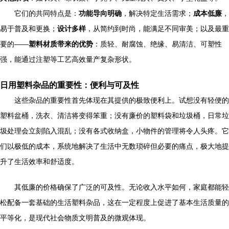
它们的共同特点是：
功能导向明确
，解决特定生活需求；
成本低廉
，
易于普及和更换；
设计多样
，从简约到时尚，能满足不同审美；以及最重
要的——
塑料材质带来的优势
：质轻、耐腐蚀、绝缘、易清洁、可塑性
强，能通过注塑等工艺高效量产复杂形状。
日用塑料杂品的重要性：便利与可及性
这些杂品的重要性首先体现在其提供的极致便利上。试想没有轻便的
塑料盆桶，洗衣、清洁将变得笨重；没有廉价的塑料袋和垃圾桶，日常垃
圾处理会立刻陷入混乱；没有各式收纳盒，小物件的管理将令人头疼。它
们以极低的成本，系统地解决了生活中无数琐碎但必要的痛点，极大地提
升了生活效率和舒适度。
其低廉的价格确保了广泛的可及性。无论收入水平如何，家庭都能轻
松配备一套基础的生活塑料杂品，这在一定程度上促进了基本生活质量的
平等化，是现代社会物质文明普及的微观体现。