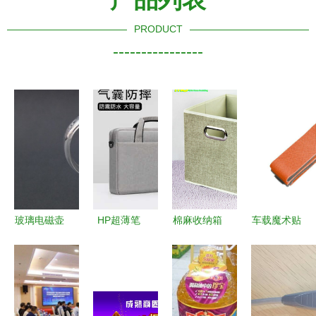
PRODUCT
----------------
玻璃电磁壶
HP超薄笔
棉麻收纳箱
车载魔术贴
批发指南
记本电脑与
日用杂品中
杂物固定绑
心然日杂的
日用杂品
的自然美学
带 解锁后
耐高温茶具
生活中的巧
与实用智慧
备箱空间，
选购推荐
妙搭配
有格有效