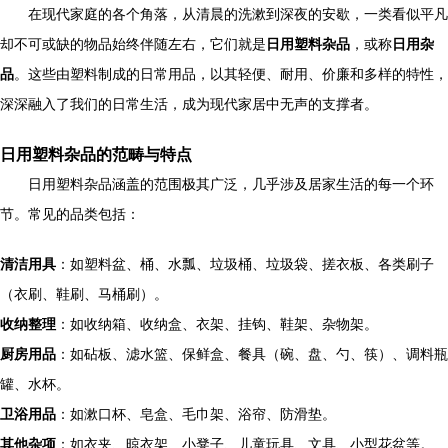
在现代家庭的各个角落，从清晨的洗漱到深夜的安歇，一类看似平凡
却不可或缺的物品始终伴随左右，它们就是
日用塑料杂品
，或称
日用杂
品
。这些由塑料制成的日常用品，以其轻便、耐用、价廉和多样的特性，
深深融入了我们的日常生活，成为现代家居中无声的支撑者。
日用塑料杂品的范畴与特点
日用塑料杂品涵盖的范围极其广泛，几乎涉及居家生活的每一个环
节。常见的品类包括：
清洁用具
：如塑料盆、桶、水瓢、垃圾桶、垃圾袋、搓衣板、各类刷子
（衣刷、鞋刷、马桶刷）。
收纳整理
：如收纳箱、收纳盒、衣架、挂钩、鞋架、杂物架。
厨房用品
：如砧板、滤水篮、保鲜盒、餐具（碗、盘、勺、筷）、调料瓶
罐、水杯。
卫浴用品
：如漱口杯、皂盒、毛巾架、浴帘、防滑垫。
其他杂项
：如衣夹、晾衣架、小凳子、儿童玩具、文具、小型花盆等。