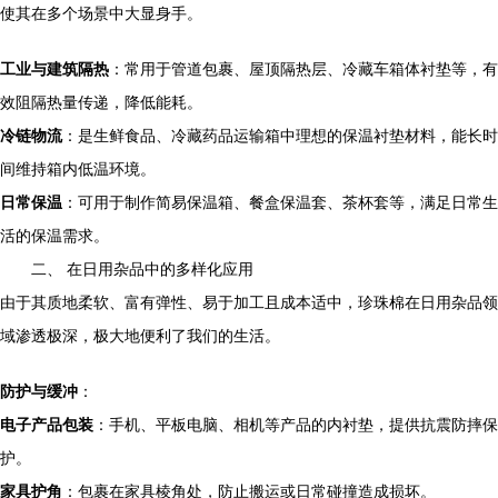
使其在多个场景中大显身手。
工业与建筑隔热
：常用于管道包裹、屋顶隔热层、冷藏车箱体衬垫等，有
效阻隔热量传递，降低能耗。
冷链物流
：是生鲜食品、冷藏药品运输箱中理想的保温衬垫材料，能长时
间维持箱内低温环境。
日常保温
：可用于制作简易保温箱、餐盒保温套、茶杯套等，满足日常生
活的保温需求。
二、 在日用杂品中的多样化应用
由于其质地柔软、富有弹性、易于加工且成本适中，珍珠棉在日用杂品领
域渗透极深，极大地便利了我们的生活。
防护与缓冲
：
电子产品包装
：手机、平板电脑、相机等产品的内衬垫，提供抗震防摔保
护。
家具护角
：包裹在家具棱角处，防止搬运或日常碰撞造成损坏。