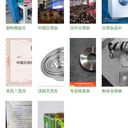
塑料网套生
中国日用杂
汉中日用杂
日用杂品中
产设备 金
品工业协会
品 平凡中
的生活智慧
盟机械的匠
制伞专业委
的生活智慧
心科技，赋
员会年会圆
与变迁
能日用杂品
满落幕 聚
行业新未来
智笃行，撑
起伞业高质
量发展新天
喜讯！思乐
沈阳天浩生
专业铸造加
制伞业青睐
地
得荣获行业
活馆相册精
工定做可信
航天科技材
首家工业设
选 0.5厚反
赖之选——
料，提升日
计中心，日
边调料缸，
欣扬消防与
用杂品品质
用杂品领域
无磁设计，
您共创安心