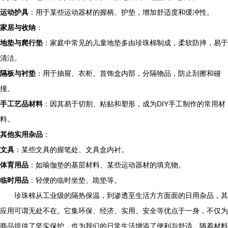
运动护具
：用于某些运动器材的握柄、护垫，增加舒适度和缓冲性。
家居与收纳
：
地垫与爬行垫
：家庭中常见的儿童地垫多由珍珠棉制成，柔软防摔，易于
清洁。
隔板与衬垫
：用于抽屉、衣柜、首饰盒内部，分隔物品，防止刮擦和碰
撞。
手工艺品材料
：因其易于切割、粘贴和塑形，成为DIY手工制作的常用材
料。
其他实用杂品
：
文具
：某些文具的握笔处、文具盒内衬。
体育用品
：如瑜伽垫的基层材料、某些运动器材的填充物。
临时用品
：轻便的临时坐垫、跪垫等。
珍珠棉从工业级的隔热保温，到渗透至生活方方面面的日用杂品，其
应用可谓无处不在。它集环保、经济、实用、安全等优点于一身，不仅为
商品提供了坚实保护，也为我们的日常生活增添了便利与舒适。随着材料